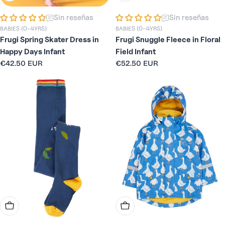
Sin reseñas
Sin reseñas
BABIES (0-4YRS)
BABIES (0-4YRS)
Frugi Spring Skater Dress in
Frugi Snuggle Fleece in Floral
Happy Days Infant
Field Infant
Precio
€42.50 EUR
Precio
€52.50 EUR
habitual
habitual
Elige Opciones
Elige Opciones