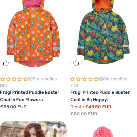
Elige Opciones
Elige Opciones
Sin reseñas
Sin reseñas
KIDS
KIDS
Frugi Printed Puddle Buster
Frugi Printed Puddle Buster
Coat in Fun Flowers
Coat in Be Hoppy!
Precio
€65.00 EUR
Desde
€45.50 EUR
Precio
Precio
habitual
€60.00 EUR
de
habitual
venta