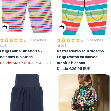
Elige Opciones
Elige Opciones
Sin reseñas
Sin reseñas
KIDS
NIÑOS
Frugi Laurie Rib Shorts -
Rastreadores acurrucados
Rainbow Rib Stripe
Frugi Switch en suaves
Desde
€13.27 EUR
€17.50 EUR
arcoíris blancos
Precio
Precio
Precio
Desde
€29.95 EUR
de
habitual
habitual
venta