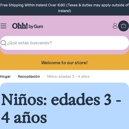
Saltar
Free Shipping Within Ireland Over €80 (Taxes & duties may apply outside of
al
Ireland)
contenido
Ca
Buscar
Welcome to our store!
Hogar
Recopilación
Niños: edades 3 - 4 años
R
Niños: edades 3 -
e
4 años