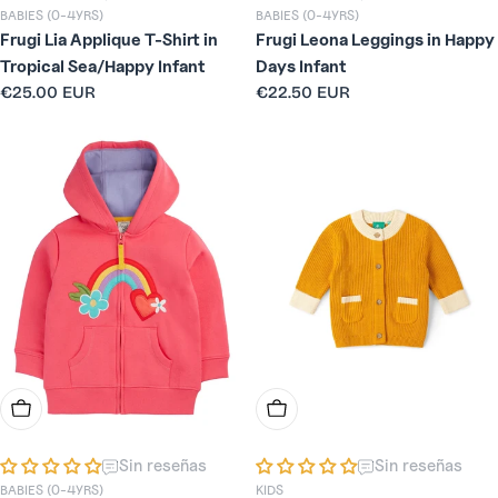
BABIES (0-4YRS)
BABIES (0-4YRS)
Frugi Lia Applique T-Shirt in
Frugi Leona Leggings in Happy
Tropical Sea/Happy Infant
Days Infant
Precio
€25.00 EUR
Precio
€22.50 EUR
habitual
habitual
Elige Opciones
Elige Opciones
Sin reseñas
Sin reseñas
BABIES (0-4YRS)
KIDS