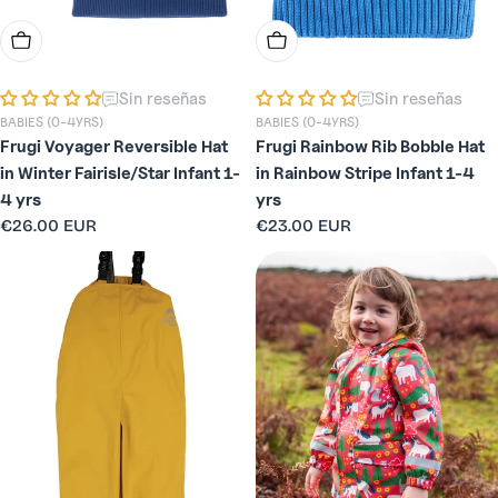
Añadir A La Cesta
Añadir A La Cesta
Sin reseñas
Sin reseñas
BABIES (0-4YRS)
BABIES (0-4YRS)
Frugi Voyager Reversible Hat
Frugi Rainbow Rib Bobble Hat
in Winter Fairisle/Star Infant 1-
in Rainbow Stripe Infant 1-4
4 yrs
yrs
Precio
€26.00 EUR
Precio
€23.00 EUR
habitual
habitual