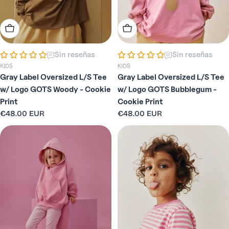
Elige Opciones
Elige Opciones
Sin reseñas
Sin reseñas
KIDS
KIDS
Gray Label Oversized L/S Tee
Gray Label Oversized L/S Tee
w/ Logo GOTS Woody - Cookie
w/ Logo GOTS Bubblegum -
Print
Cookie Print
Precio
€48.00 EUR
Precio
€48.00 EUR
habitual
habitual