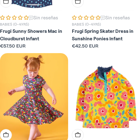
Elige Opciones
Elige Opciones
Sin reseñas
Sin reseñas
BABIES (0-4YRS)
BABIES (0-4YRS)
Frugi Sunny Showers Mac in
Frugi Spring Skater Dress in
Cloudburst Infant
Sunshine Ponies Infant
Precio
€57.50 EUR
Precio
€42.50 EUR
habitual
habitual
Elige Opciones
Elige Opciones