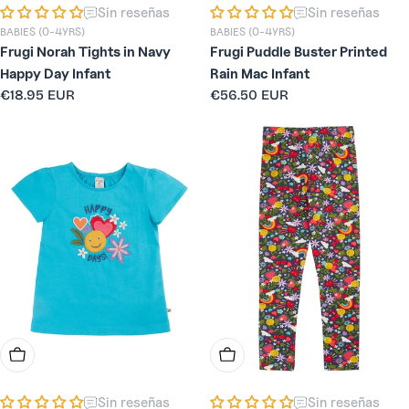
Sin reseñas
Sin reseñas
BABIES (0-4YRS)
BABIES (0-4YRS)
Frugi Norah Tights in Navy
Frugi Puddle Buster Printed
Happy Day Infant
Rain Mac Infant
Precio
€18.95 EUR
Precio
€56.50 EUR
habitual
habitual
Elige Opciones
Elige Opciones
Sin reseñas
Sin reseñas