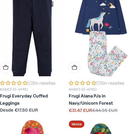
Elige Opciones
Elige Opciones
Sin reseñas
Sin reseñas
BABIES (0-4YRS)
BABIES (0-4YRS)
Frugi Everyday Cuffed
Frugi Alana PJs in
Leggings
Navy/Unicorn Forest
Precio
Desde
€17.50 EUR
€31.47 EUR
€44.95 EUR
Precio
Precio
habitual
de
habitual
venta
Venta