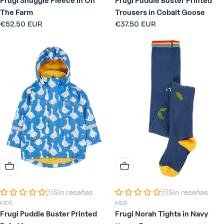
Frugi Snuggle Fleece in On
Frugi Puddle Buster Printed
The Farm
Trousers in Cobalt Goose
Precio
€52.50 EUR
Precio
€37.50 EUR
habitual
habitual
Elige Opciones
Elige Opciones
Sin reseñas
Sin reseñas
KIDS
KIDS
Frugi Puddle Buster Printed
Frugi Norah Tights in Navy