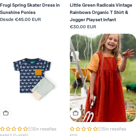
Frugi Spring Skater Dress in
Little Green Radicals Vintage
Sunshine Ponies
Rainbows Organic T Shirt &
Precio
Desde
€45.00 EUR
Jogger Playset Infant
habitual
Precio
€30.00 EUR
habitual
Elige Opciones
Elige Opciones
Sin reseñas
Sin reseñas
BABIES (0-4YRS)
KIDS