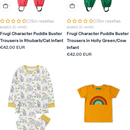
Elige Opciones
Elige Opciones
Sin reseñas
Sin reseñas
BABIES (0-4YRS)
BABIES (0-4YRS)
Frugi Character Puddle Buster
Frugi Character Puddle Buster
Trousers in Rhubarb/Cat Infant
Trousers in Holly Green/Cow
Precio
€42.00 EUR
Infant
habitual
Precio
€42.00 EUR
habitual