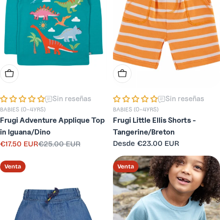
Elige Opciones
Elige Opciones
Sin reseñas
Sin reseñas
BABIES (0-4YRS)
BABIES (0-4YRS)
Frugi Adventure Applique Top
Frugi Little Ellis Shorts -
in Iguana/Dino
Tangerine/Breton
Precio
Desde
€23.00 EUR
€17.50 EUR
€25.00 EUR
Precio
Precio
habitual
de
habitual
venta
Venta
Venta