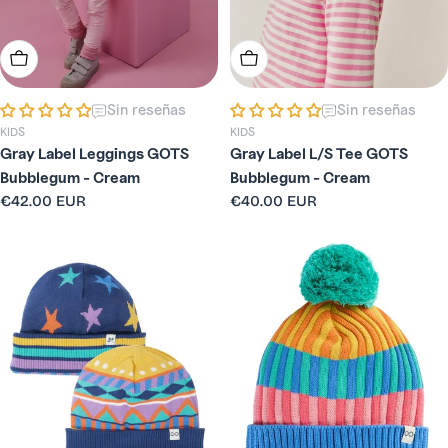
Elige Opciones
Elige Opciones
Sin reseñas
Sin reseñas
KIDS
KIDS
Gray Label Leggings GOTS
Gray Label L/S Tee GOTS
Bubblegum - Cream
Bubblegum - Cream
Precio
€42.00 EUR
Precio
€40.00 EUR
habitual
habitual