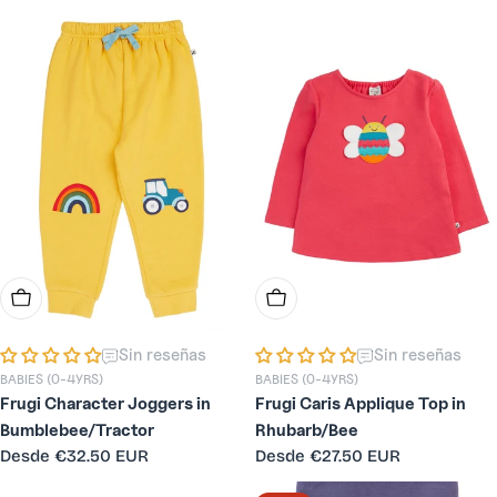
habitual
habitual
Elige Opciones
Elige Opciones
Sin reseñas
Sin reseñas
BABIES (0-4YRS)
BABIES (0-4YRS)
Frugi Character Joggers in
Frugi Caris Applique Top in
Bumblebee/Tractor
Rhubarb/Bee
Precio
Desde
€32.50 EUR
Precio
Desde
€27.50 EUR
habitual
habitual