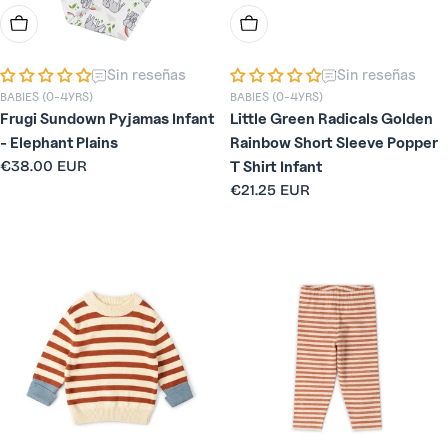
Elige Opciones
Elige Opciones
Sin reseñas
Sin reseñas
BABIES (0-4YRS)
BABIES (0-4YRS)
Frugi Sundown Pyjamas Infant
Little Green Radicals Golden
- Elephant Plains
Rainbow Short Sleeve Popper
Precio
€38.00 EUR
T Shirt Infant
habitual
Precio
€21.25 EUR
habitual