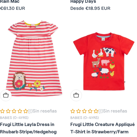
Rain Mac
Happy Days
Precio
€61.30 EUR
Precio
Desde
€18.95 EUR
habitual
habitual
Elige Opciones
Elige Opciones
Sin reseñas
Sin reseñas
BABIES (0-4YRS)
BABIES (0-4YRS)
Frugi Little Layla Dress in
Frugi Little Creature Appliqué
Rhubarb Stripe/Hedgehog
T-Shirt in Strawberry/Farm