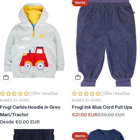
Venta
Elige Opciones
Elige Opciones
Sin reseñas
Sin reseñas
BABIES (0-4YRS)
BABIES (0-4YRS)
Frugi Carbis Hoodie in Grey
Frugi Ink Blue Cord Pull Ups
Marl/Tractor
€21.00 EUR
€30.00 EUR
Precio
Precio
Precio
Desde
€0.00 EUR
de
habitual
habitual
venta
Venta