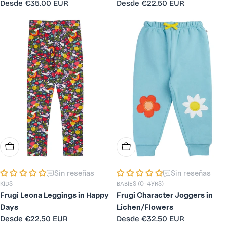
Precio
Desde
€35.00 EUR
Precio
Desde
€22.50 EUR
habitual
habitual
Elige Opciones
Elige Opciones
Sin reseñas
Sin reseñas
KIDS
BABIES (0-4YRS)
Frugi Leona Leggings in Happy
Frugi Character Joggers in
Days
Lichen/Flowers
Precio
Desde
€22.50 EUR
Precio
Desde
€32.50 EUR