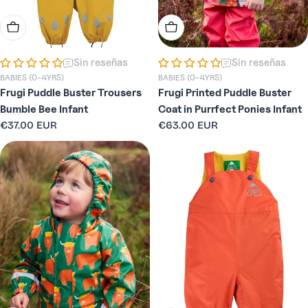
Elige Opciones
Elige Opciones
Sin reseñas
Sin reseñas
BABIES (0-4YRS)
BABIES (0-4YRS)
Frugi Puddle Buster Trousers
Frugi Printed Puddle Buster
Bumble Bee Infant
Coat in Purrfect Ponies Infant
Precio
€37.00 EUR
Precio
€63.00 EUR
habitual
habitual