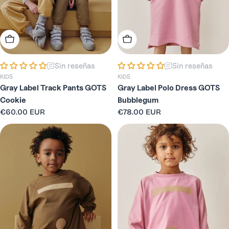
i
ó
Elige Opciones
Elige Opciones
n
Sin reseñas
Sin reseñas
KIDS
KIDS
:
Gray Label Track Pants GOTS
Gray Label Polo Dress GOTS
Cookie
Bubblegum
Precio
€60.00 EUR
Precio
€78.00 EUR
habitual
habitual