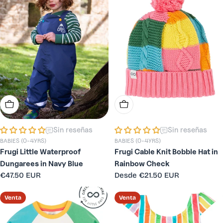
Elige Opciones
Elige Opciones
Sin reseñas
Sin reseñas
BABIES (0-4YRS)
BABIES (0-4YRS)
Frugi Little Waterproof
Frugi Cable Knit Bobble Hat in
Dungarees in Navy Blue
Rainbow Check
Precio
€47.50 EUR
Precio
Desde
€21.50 EUR
habitual
habitual
Venta
Venta