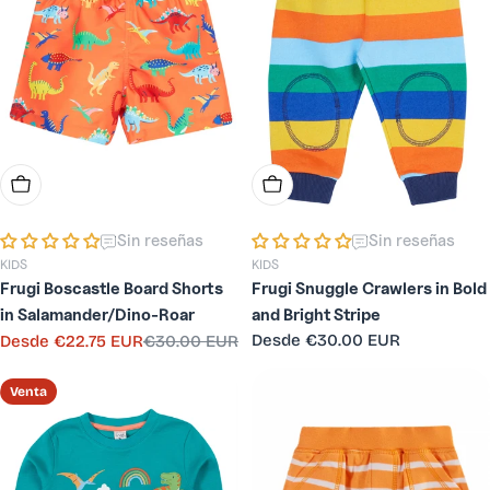
Elige Opciones
Elige Opciones
Sin reseñas
Sin reseñas
KIDS
KIDS
Frugi Boscastle Board Shorts
Frugi Snuggle Crawlers in Bold
in Salamander/Dino-Roar
and Bright Stripe
Precio
Desde
€30.00 EUR
Desde
€22.75 EUR
€30.00 EUR
Precio
Precio
habitual
de
habitual
venta
Venta