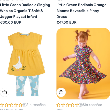
Little Green Radicals Singing
Little Green Radicals Orange
Whales Organic T Shirt &
Blooms Reversible Pinny
Jogger Playset Infant
Dress
Precio
€30.00 EUR
Precio
€47.50 EUR
habitual
habitual
Elige Opciones
Elige Opciones
Sin reseñas
Sin reseñas