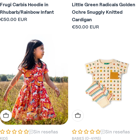
Frugi Carbis Hoodie in
Little Green Radicals Golden
Rhubarb/Rainbow Infant
Ochre Snuggly Knitted
Precio
€50.00 EUR
Cardigan
habitual
Precio
€50.00 EUR
habitual
Elige Opciones
Elige Opciones
Sin reseñas
Sin reseñas
KIDS
BABIES (0-4YRS)