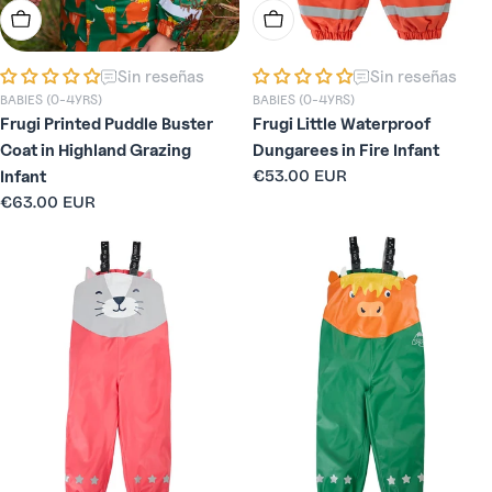
Elige Opciones
Elige Opciones
Sin reseñas
Sin reseñas
BABIES (0-4YRS)
BABIES (0-4YRS)
Frugi Printed Puddle Buster
Frugi Little Waterproof
Coat in Highland Grazing
Dungarees in Fire Infant
Precio
€53.00 EUR
Infant
habitual
Precio
€63.00 EUR
habitual