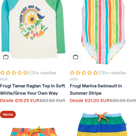
Elige Opciones
Elige Opciones
Sin reseñas
Sin reseñas
KIDS
KIDS
Frugi Tamar Raglan Top in Soft
Frugi Marina Swimsuit in
White/Grow Your Own Way
Summer Stripe
Desde
€19.25 EUR
€22.50 EUR
Desde
€21.00 EUR
€30.00 EUR
Precio
Precio
Precio
Precio
de
habitual
de
habitual
venta
venta
Venta