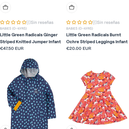
Elige Opciones
Elige Opciones
Sin reseñas
Sin reseñas
BABIES (0-4YRS)
BABIES (0-4YRS)
Little Green Radicals Ginger
Little Green Radicals Burnt
Striped Knitted Jumper Infant
Ochre Striped Leggings Infant
Precio
€47.50 EUR
Precio
€20.00 EUR
habitual
habitual