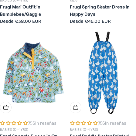
BABIES (0-4YRS)
KIDS
Frugi Mari Outfit in
Frugi Spring Skater Dress in
Bumblebee/Gaggle
Happy Days
Precio
Desde
€38.00 EUR
Precio
Desde
€45.00 EUR
habitual
habitual
Elige Opciones
Elige Opciones
Sin reseñas
Sin reseñas
BABIES (0-4YRS)
BABIES (0-4YRS)