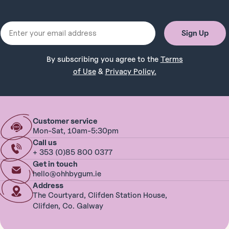
Email
Sign Up
By subscribing you agree to the
Terms
of Use
&
Privacy Policy.
Customer service
Mon-Sat, 10am-5:30pm
Call us
+ 353 (0)85 800 0377
Get in touch
hello@ohhbygum.ie
Address
The Courtyard, Clifden Station House,
Clifden, Co. Galway