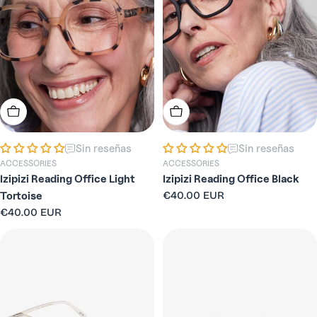
Elige Opciones
Elige Opciones
Sin reseñas
Sin reseñas
ACCESSORIES
ACCESSORIES
Izipizi Reading Office Light
Izipizi Reading Office Black
Precio
€40.00 EUR
Tortoise
habitual
Precio
€40.00 EUR
habitual