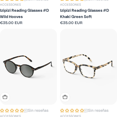
ACCESSORIES
ACCESSORIES
Izipizi Reading Glasses #D
Izipizi Reading Glasses #D
Wild Hooves
Khaki Green Soft
Precio
€35.00 EUR
Precio
€35.00 EUR
habitual
habitual
Elige Opciones
Elige Opciones
Sin reseñas
Sin reseñas
ACCESSORIES
ACCESSORIES