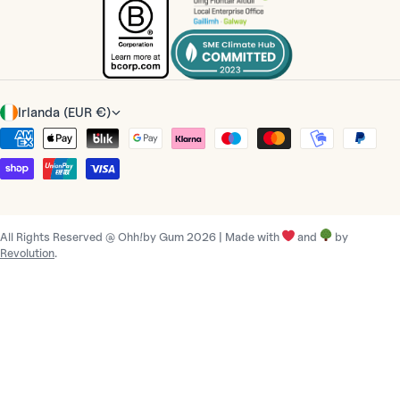
P
Irlanda (EUR €)
a
Métodos
í
de
s
pago
/
r
All Rights Reserved @ Ohh!by Gum 2026 | Made with
and
by
e
Revolution
.
g
i
ó
n