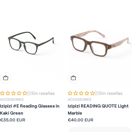
habitual
habitual
Elige Opciones
Elige Opciones
Sin reseñas
Sin reseñas
ACCESSORIES
ACCESSORIES
Izipizi #E Reading Glasses in
Izipizi READING QUOTE Light
Kaki Green
Marble
Precio
€35.00 EUR
Precio
€40.00 EUR
habitual
habitual