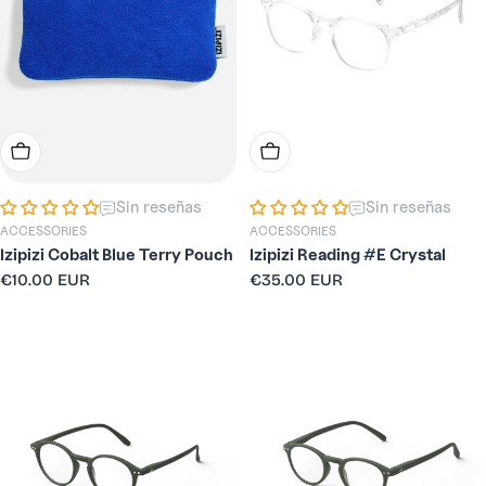
Añadir A La Cesta
Elige Opciones
Sin reseñas
Sin reseñas
ACCESSORIES
ACCESSORIES
Izipizi Cobalt Blue Terry Pouch
Izipizi Reading #E Crystal
Precio
€10.00 EUR
Precio
€35.00 EUR
habitual
habitual