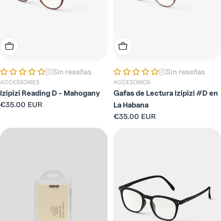
Elige Opciones
Elige Opciones
Sin reseñas
Sin reseñas
ACCESSORIES
ACCESORIOS
Izipizi Reading D - Mahogany
Gafas de Lectura Izipizi #D en
Precio
€35.00 EUR
La Habana
habitual
Precio
€35.00 EUR
habitual