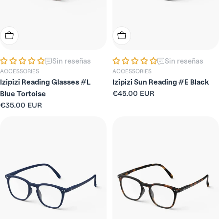
Elige Opciones
Elige Opciones
Sin reseñas
Sin reseñas
ACCESSORIES
ACCESSORIES
Izipizi Reading Glasses #L
Izipizi Sun Reading #E Black
Precio
€45.00 EUR
Blue Tortoise
habitual
Precio
€35.00 EUR
habitual