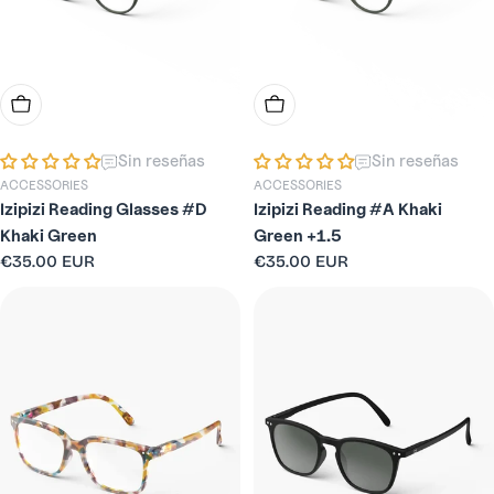
Elige Opciones
Añadir A La Cesta
Sin reseñas
Sin reseñas
ACCESSORIES
ACCESSORIES
Izipizi Reading Glasses #D
Izipizi Reading #A Khaki
Khaki Green
Green +1.5
Precio
€35.00 EUR
Precio
€35.00 EUR
habitual
habitual