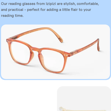
c
Our reading glasses from Izipizi are stylish, comfortable,
and practical - perfect for adding a little flair to your
o
reading time.
p
i
l
a
c