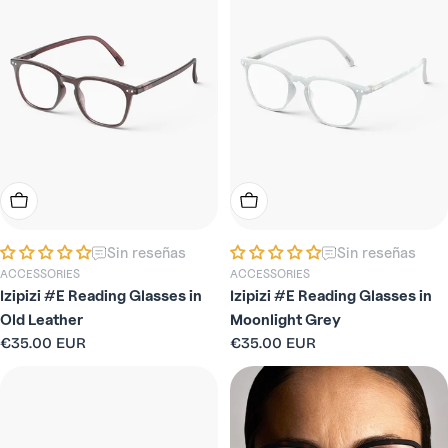
Elige Opciones
Elige Opciones
Sin reseñas
Sin reseñas
ACCESSORIES
ACCESSORIES
Izipizi #E Reading Glasses in
Izipizi #E Reading Glasses in
Old Leather
Moonlight Grey
Precio
€35.00 EUR
Precio
€35.00 EUR
habitual
habitual