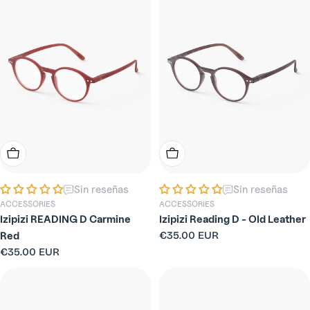
Elige Opciones
Elige Opciones
Sin reseñas
Sin reseñas
ACCESSORIES
ACCESSORIES
Izipizi READING D Carmine
Izipizi Reading D - Old Leather
Precio
€35.00 EUR
Red
habitual
Precio
€35.00 EUR
habitual