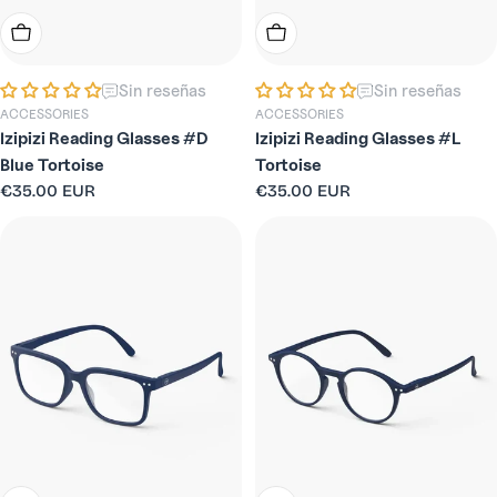
Elige Opciones
Elige Opciones
Sin reseñas
Sin reseñas
ACCESSORIES
ACCESSORIES
Izipizi Reading Glasses #D
Izipizi Reading Glasses #L
Blue Tortoise
Tortoise
Precio
€35.00 EUR
Precio
€35.00 EUR
habitual
habitual