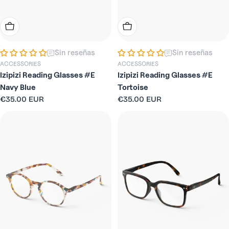
Elige Opciones
Elige Opciones
Sin reseñas
Sin reseñas
ACCESSORIES
ACCESSORIES
Izipizi Reading Glasses #E
Izipizi Reading Glasses #E
Navy Blue
Tortoise
Precio
€35.00 EUR
Precio
€35.00 EUR
habitual
habitual