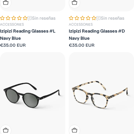
Elige Opciones
Elige Opciones
Sin reseñas
Sin reseñas
ACCESSORIES
ACCESSORIES
Izipizi Reading Glasses #L
Izipizi Reading Glasses #D
Navy Blue
Navy Blue
Precio
€35.00 EUR
Precio
€35.00 EUR
habitual
habitual
Elige Opciones
Elige Opciones