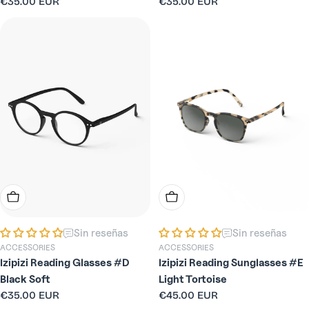
Precio
€35.00 EUR
Precio
€35.00 EUR
habitual
habitual
Elige Opciones
Elige Opciones
Sin reseñas
Sin reseñas
ACCESSORIES
ACCESSORIES
Izipizi Reading Glasses #D
Izipizi Reading Sunglasses #E
Black Soft
Light Tortoise
Precio
€35.00 EUR
Precio
€45.00 EUR