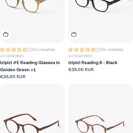
Añadir A La Cesta
Elige Opciones
Sin reseñas
Sin reseñas
ACCESSORIES
ACCESSORIES
Izipizi #E Reading Glasses in
Izipizi Reading B - Black
Precio
€35.00 EUR
Golden Green +1
habitual
Precio
€35.00 EUR
habitual