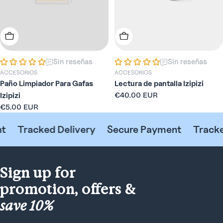
Añadir A La Cesta
Elige Opciones
Sin reseñas
Sin reseñas
ACCESORIOS
ACCESORIOS
Paño Limpiador Para Gafas
Lectura de pantalla Izipizi
Precio
€40.00 EUR
Izipizi
habitual
Precio
€5.00 EUR
habitual
Tracked Delivery
Secure Payment
Tracked
Sign up for
promotion, offers &
save 10%