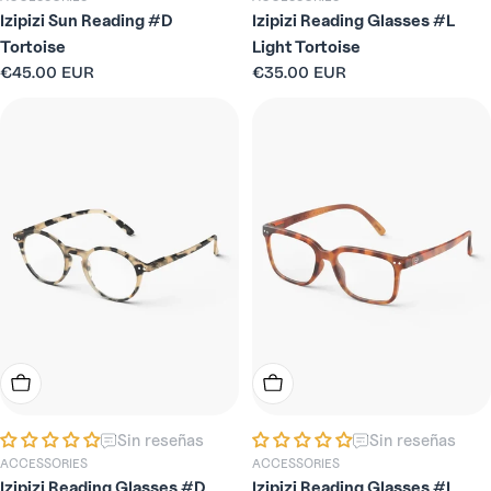
Izipizi Sun Reading #D
Izipizi Reading Glasses #L
Tortoise
Light Tortoise
Precio
€45.00 EUR
Precio
€35.00 EUR
habitual
habitual
Elige Opciones
Elige Opciones
Sin reseñas
Sin reseñas
ACCESSORIES
ACCESSORIES
Izipizi Reading Glasses #D
Izipizi Reading Glasses #L