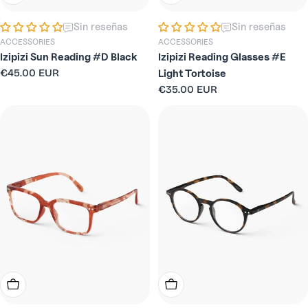
Sin reseñas
Sin reseñas
ACCESSORIES
ACCESSORIES
Izipizi Sun Reading #D Black
Izipizi Reading Glasses #E
Precio
€45.00 EUR
Light Tortoise
habitual
Precio
€35.00 EUR
habitual
Elige Opciones
Elige Opciones