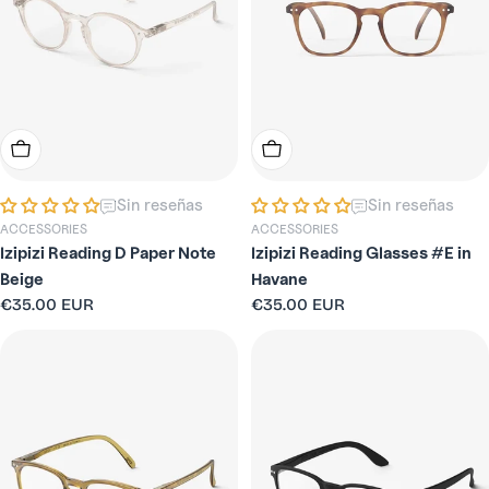
Elige Opciones
Elige Opciones
Sin reseñas
Sin reseñas
ACCESSORIES
ACCESSORIES
Izipizi Reading D Paper Note
Izipizi Reading Glasses #E in
Beige
Havane
Precio
€35.00 EUR
Precio
€35.00 EUR
habitual
habitual