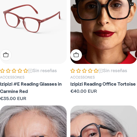
Elige Opciones
Elige Opciones
Sin reseñas
Sin reseñas
ACCESSORIES
ACCESSORIES
Izipizi #E Reading Glasses in
Izipizi Reading Office Tortoise
Precio
€40.00 EUR
Carmine Red
habitual
Precio
€35.00 EUR
habitual