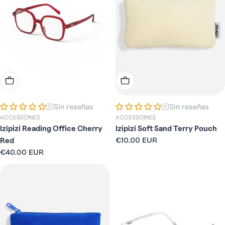
i
ó
n
Elige Opciones
Añadir A La Cesta
:
Sin reseñas
Sin reseñas
ACCESSORIES
ACCESSORIES
Izipizi Reading Office Cherry
Izipizi Soft Sand Terry Pouch
Precio
€10.00 EUR
Red
habitual
Precio
€40.00 EUR
habitual