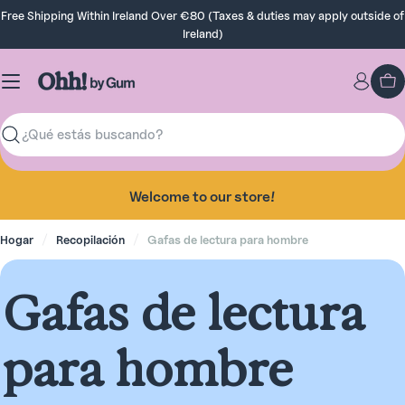
Saltar
Free Shipping Within Ireland Over €80 (Taxes & duties may apply outside of
al
Ireland)
contenido
Ca
Buscar
Welcome to our store!
Hogar
Recopilación
Gafas de lectura para hombre
R
Gafas de lectura
e
para hombre