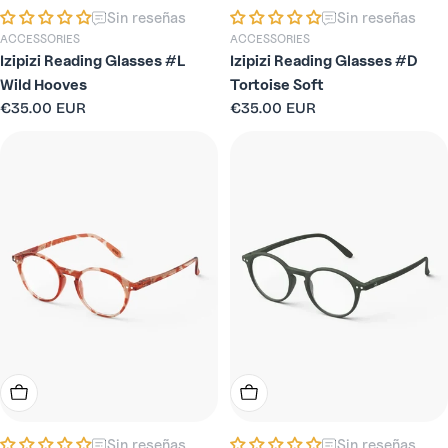
Sin reseñas
Sin reseñas
ACCESSORIES
ACCESSORIES
Izipizi Reading Glasses #L
Izipizi Reading Glasses #D
Wild Hooves
Tortoise Soft
Precio
€35.00 EUR
Precio
€35.00 EUR
habitual
habitual
Elige Opciones
Elige Opciones
Sin reseñas
Sin reseñas