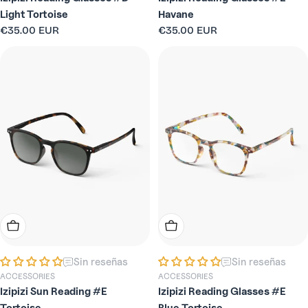
Light Tortoise
Havane
Precio
€35.00 EUR
Precio
€35.00 EUR
habitual
habitual
Elige Opciones
Elige Opciones
Sin reseñas
Sin reseñas
ACCESSORIES
ACCESSORIES
Izipizi Sun Reading #E
Izipizi Reading Glasses #E