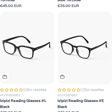
Tortoise
Blue Tortoise
Precio
€45.00 EUR
Precio
€35.00 EUR
habitual
habitual
Elige Opciones
Elige Opciones
Sin reseñas
Sin reseñas
ACCESSORIES
ACCESSORIES
Izipizi Reading Glasses #L
Izipizi Reading Glasses #E
Black
Black