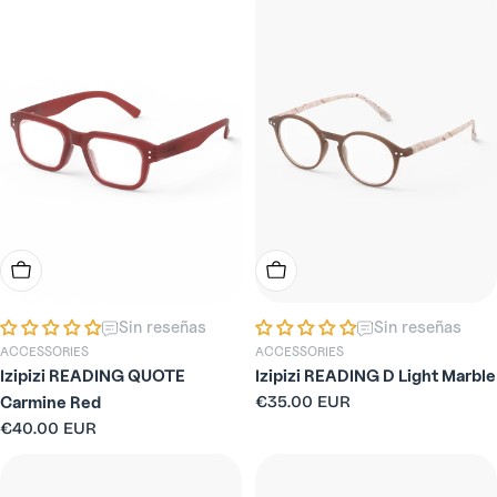
Elige Opciones
Elige Opciones
Sin reseñas
Sin reseñas
ACCESSORIES
ACCESSORIES
Izipizi READING QUOTE
Izipizi READING D Light Marble
Precio
€35.00 EUR
Carmine Red
habitual
Precio
€40.00 EUR
habitual